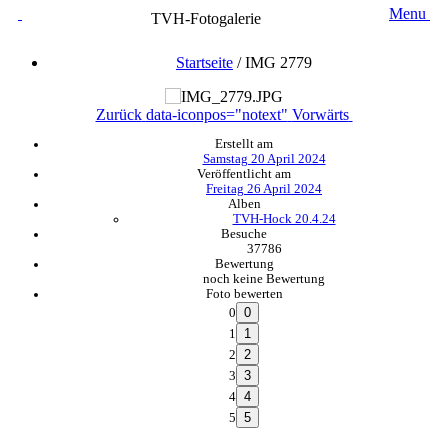
Menu
TVH-Fotogalerie
Startseite
/
IMG 2779
Zurück
data-iconpos="notext"
Vorwärts
Erstellt am
Samstag 20 April 2024
Veröffentlicht am
Freitag 26 April 2024
Alben
TVH-Hock 20.4.24
Besuche
37786
Bewertung
noch keine Bewertung
Foto bewerten
0
1
2
3
4
5