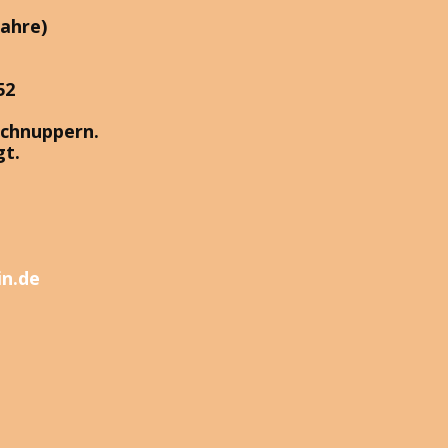
Jahre)
52
schnuppern.
gt.
in.de