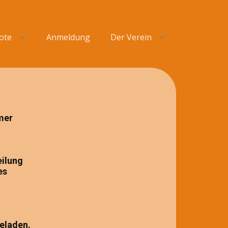
ote
Anmeldung
Der Verein
mmer
eilung
es
,
geladen.