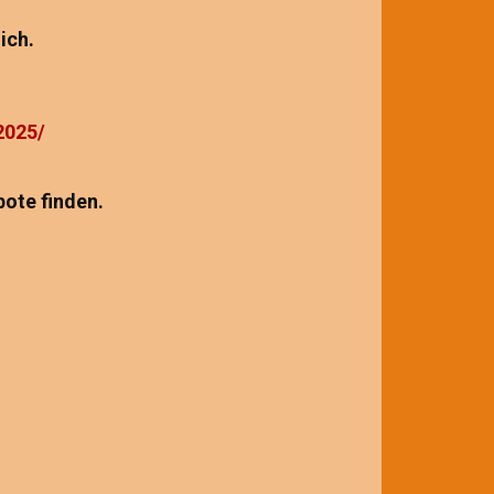
lich.
2025/
bote finden.