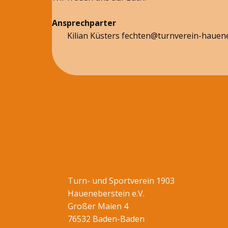
Ansprechparter
Kilian Küsters fechten@turnverein-hauen
Turn- und Sportverein 1903
Haueneberstein e.V.
Großer Maien 4
76532 Baden-Baden